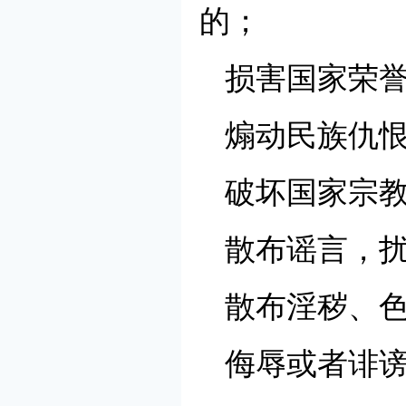
的；
损害国家荣
煽动民族仇
破坏国家宗
散布谣言，
散布淫秽、
侮辱或者诽