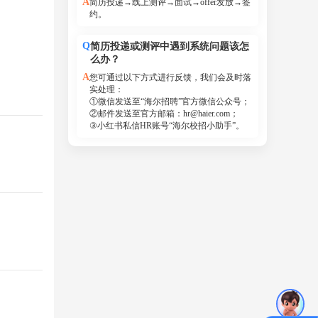
A
简历投递→线上测评→面试→offer发放→签
约。
Q
简历投递或测评中遇到系统问题该怎
么办？
A
您可通过以下方式进行反馈，我们会及时落
实处理：
①微信发送至“海尔招聘”官方微信公众号；
②邮件发送至官方邮箱：hr@haier.com；
③小红书私信HR账号“海尔校招小助手”。