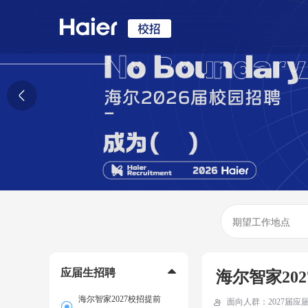
应届生招聘
海尔智家20
海尔智家2027校招提前
面向人群：
2027届
